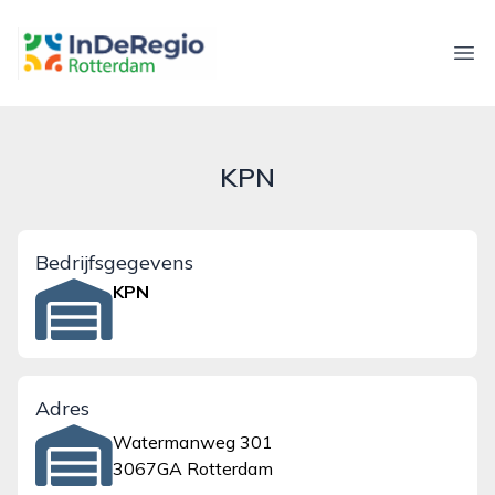
inderegiorotterdam.nl
Ope
KPN
Bedrijfsgegevens
KPN
Adres
Watermanweg 301
3067GA Rotterdam