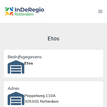
inderegiorotterdam.nl
Ope
Etos
Bedrijfsgegevens
Etos
Adres
Peppelweg 110A
3053GS Rotterdam