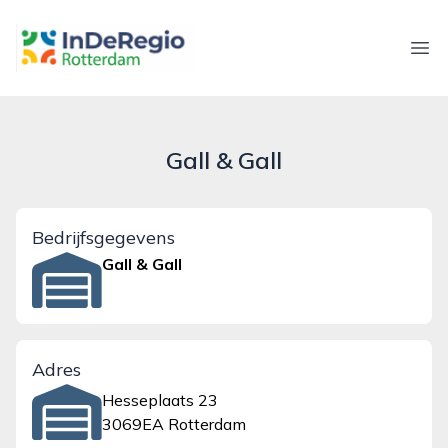
inderegiorotterdam.nl
Ope
Gall & Gall
Bedrijfsgegevens
Gall & Gall
Adres
Hesseplaats 23
3069EA Rotterdam