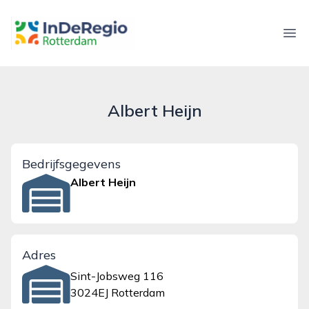
inderegiorotterdam.nl
Ope
Albert Heijn
Bedrijfsgegevens
Albert Heijn
Adres
Sint-Jobsweg 116
3024EJ Rotterdam