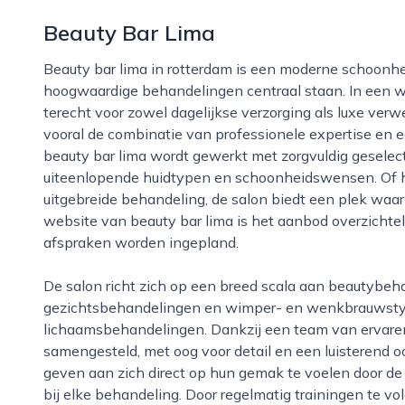
Beauty Bar Lima
Beauty bar lima in rotterdam is een moderne schoonheidssalon waar persoonlijke aandacht en
hoogwaardige behandelingen centraal staan. In een
terecht voor zowel dagelijkse verzorging als luxe v
vooral de combinatie van professionele expertise en ee
beauty bar lima wordt gewerkt met zorgvuldig geselec
uiteenlopende huidtypen en schoonheidswensen. Of h
uitgebreide behandeling, de salon biedt een plek waar 
website van beauty bar lima is het aanbod overzichte
afspraken worden ingepland.
De salon richt zich op een breed scala aan beautybehandelingen, variërend van
gezichtsbehandelingen en wimper- en wenkbrauwstyli
lichaamsbehandelingen. Dankzij een team van ervare
samengesteld, met oog voor detail en een luisterend o
geven aan zich direct op hun gemak te voelen door de
bij elke behandeling. Door regelmatig trainingen te vo