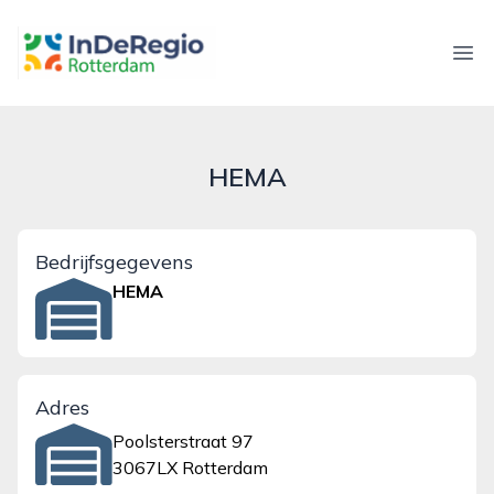
inderegiorotterdam.nl
Ope
HEMA
Bedrijfsgegevens
HEMA
Adres
Poolsterstraat 97
3067LX Rotterdam