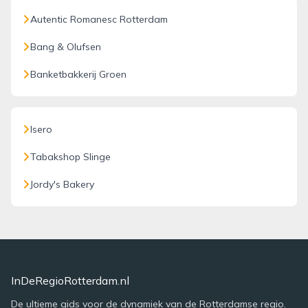
Autentic Romanesc Rotterdam
Bang & Olufsen
Banketbakkerij Groen
Isero
Tabakshop Slinge
Jordy's Bakery
InDeRegioRotterdam.nl
De ultieme gids voor de dynamiek van de Rotterdamse regio.