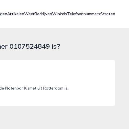
ngen
Artikelen
Weer
Bedrijven
Winkels
Telefoonnummers
Straten
mer 0107524849 is?
e Notenbar Kismet uit Rotterdam is.