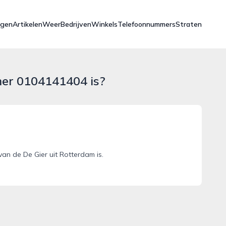
ngen
Artikelen
Weer
Bedrijven
Winkels
Telefoonnummers
Straten
mer 0104141404 is?
n de De Gier uit Rotterdam is.