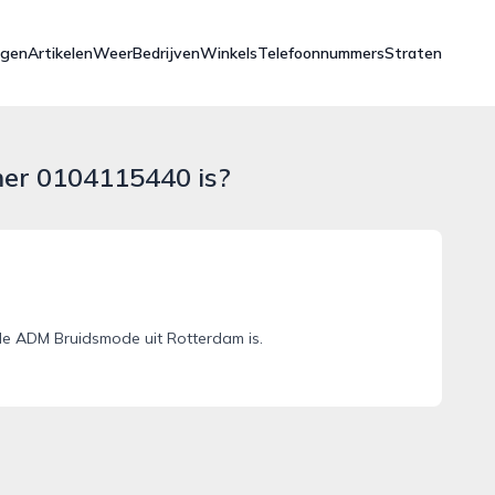
ngen
Artikelen
Weer
Bedrijven
Winkels
Telefoonnummers
Straten
mer 0104115440 is?
e ADM Bruidsmode uit Rotterdam is.