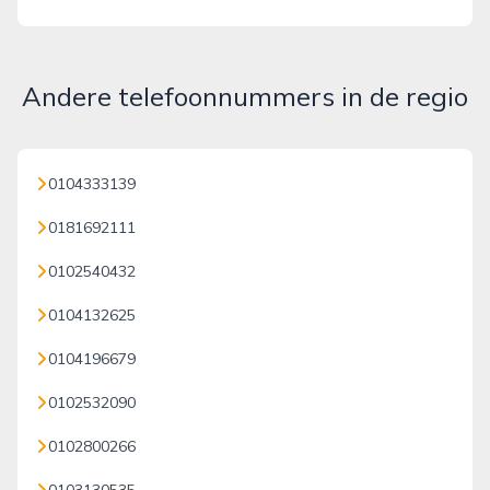
Andere telefoonnummers in de regio
0104333139
0181692111
0102540432
0104132625
0104196679
0102532090
0102800266