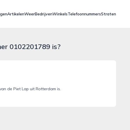
ngen
Artikelen
Weer
Bedrijven
Winkels
Telefoonnummers
Straten
mer 0102201789 is?
n de Piet Lap uit Rotterdam is.