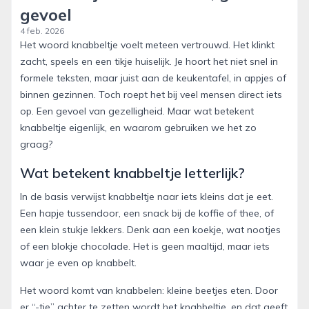
gevoel
4 feb. 2026
Het woord knabbeltje voelt meteen vertrouwd. Het klinkt
zacht, speels en een tikje huiselijk. Je hoort het niet snel in
formele teksten, maar juist aan de keukentafel, in appjes of
binnen gezinnen. Toch roept het bij veel mensen direct iets
op. Een gevoel van gezelligheid. Maar wat betekent
knabbeltje eigenlijk, en waarom gebruiken we het zo
graag?
Wat betekent knabbeltje letterlijk?
In de basis verwijst knabbeltje naar iets kleins dat je eet.
Een hapje tussendoor, een snack bij de koffie of thee, of
een klein stukje lekkers. Denk aan een koekje, wat nootjes
of een blokje chocolade. Het is geen maaltijd, maar iets
waar je even op knabbelt.
Het woord komt van knabbelen: kleine beetjes eten. Door
er “-tje” achter te zetten wordt het knabbeltje, en dat geeft