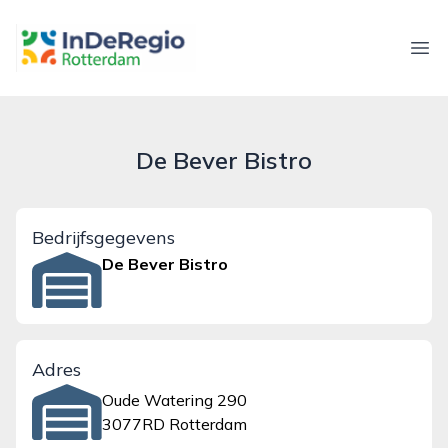
inderegiorotterdam.nl
Ope
De Bever Bistro
Bedrijfsgegevens
De Bever Bistro
Adres
Oude Watering 290
3077RD Rotterdam