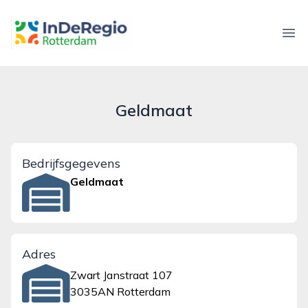
inderegiorotterdam.nl
Ope
Geldmaat
Bedrijfsgegevens
Geldmaat
Adres
Zwart Janstraat 107
3035AN Rotterdam