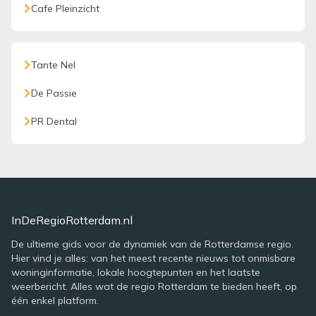
Cafe Pleinzicht
Tante Nel
De Passie
PR Dental
InDeRegioRotterdam.nl
De ultieme gids voor de dynamiek van de Rotterdamse regio.
Hier vind je alles: van het meest recente nieuws tot onmisbare
woninginformatie, lokale hoogtepunten en het laatste
weerbericht. Alles wat de regio Rotterdam te bieden heeft, op
één enkel platform.