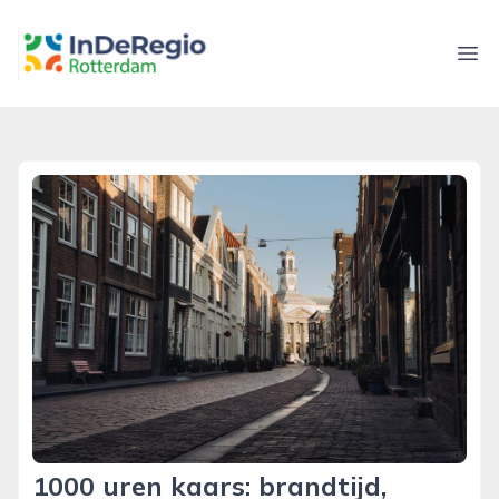
inderegiorotterdam.nl
Ope
1000 uren kaars: brandtijd,