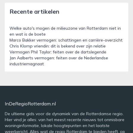
Recente artikelen
Welke auto's mogen de milieuzone van Rotterdam niet in
en wat is de boete
Marco Bakker vermogen: schattingen en carrière-overzicht
Chris Klomp vriendin: dit is bekend over zijn relatie
Vermogen Phil Taylor: feiten over de dartslegende
Jan Aalberts vermogen: feiten over de Nederlandse
industriemagnaat
InDeRegioRotterdam.nl
De ultieme gids voor de dynamiek van de Rotterdamse regio.
Hier vind je alles: van het meest recente nieuws tot onmisbare
woninginformatie, lokale hoogtepunten en het laatste
weerbericht. Alles wat de regio Rotterdam te bieden heeft, op