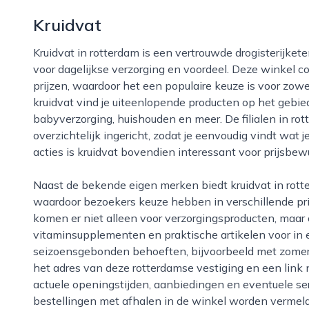
Kruidvat
Kruidvat in rotterdam is een vertrouwde drogisterijketen waar onze bezoekers graag terechtkomen
voor dagelijkse verzorging en voordeel. Deze winkel 
prijzen, waardoor het een populaire keuze is voor zow
kruidvat vind je uiteenlopende producten op het gebie
babyverzorging, huishouden en meer. De filialen in ro
overzichtelijk ingericht, zodat je eenvoudig vindt wat
acties is kruidvat bovendien interessant voor prijsbe
Naast de bekende eigen merken biedt kruidvat in rotterdam ook een ruime selectie aan a-merken,
waardoor bezoekers keuze hebben in verschillende pri
komen er niet alleen voor verzorgingsproducten, maar
vitaminsupplementen en praktische artikelen voor in e
seizoensgebonden behoeften, bijvoorbeeld met zomer- 
het adres van deze rotterdamse vestiging en een link n
actuele openingstijden, aanbiedingen en eventuele ser
bestellingen met afhalen in de winkel worden vermeld