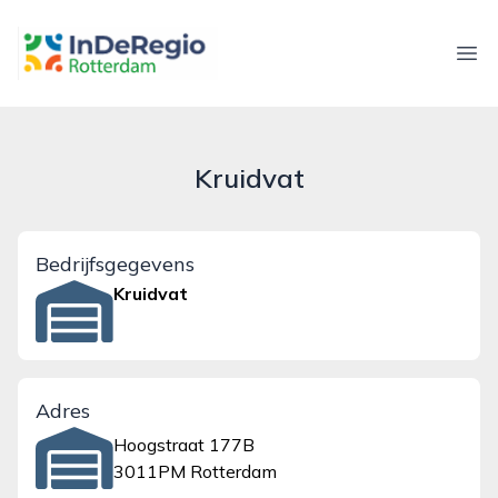
inderegiorotterdam.nl
Ope
Kruidvat
Bedrijfsgegevens
Kruidvat
Adres
Hoogstraat 177B
3011PM Rotterdam