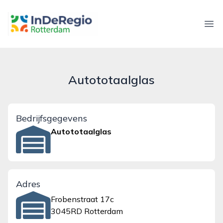
inderegiorotterdam.nl
Ope
Autototaalglas
Bedrijfsgegevens
Autototaalglas
Adres
Frobenstraat 17c
3045RD Rotterdam