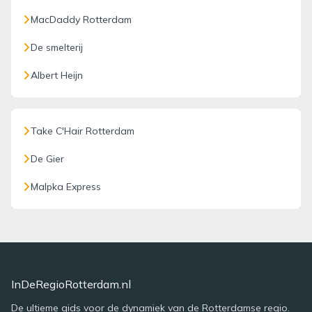
MacDaddy Rotterdam
De smelterij
Albert Heijn
Take C'Hair Rotterdam
De Gier
Malpka Express
InDeRegioRotterdam.nl
De ultieme gids voor de dynamiek van de Rotterdamse regio.