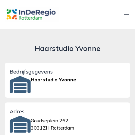
inderegiorotterdam.nl
Ope
Haarstudio Yvonne
Bedrijfsgegevens
Haarstudio Yvonne
Adres
Goudseplein 262
3031ZH Rotterdam