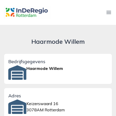
inderegiorotterdam.nl
Ope
Haarmode Willem
Bedrijfsgegevens
Haarmode Willem
Adres
Keizerswaard 16
3078AM Rotterdam