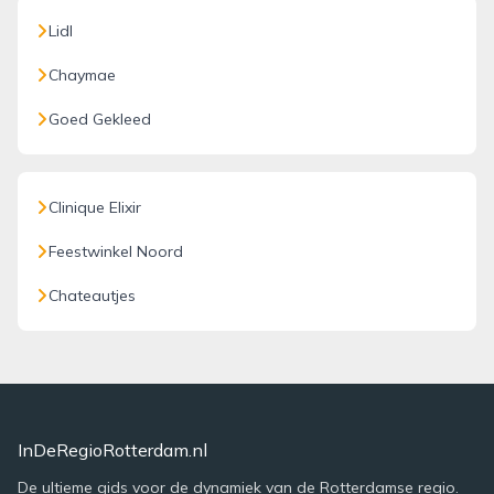
Lidl
Chaymae
Goed Gekleed
Clinique Elixir
Feestwinkel Noord
Chateautjes
InDeRegioRotterdam.nl
De ultieme gids voor de dynamiek van de Rotterdamse regio.