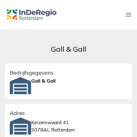
inderegiorotterdam.nl
Ope
Gall & Gall
Bedrijfsgegevens
Gall & Gall
Adres
Keizerswaard 41
3078AL Rotterdam