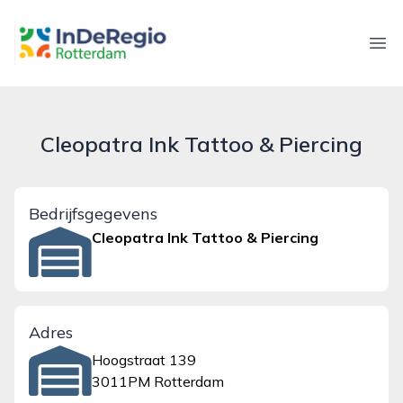
inderegiorotterdam.nl
Ope
Cleopatra Ink Tattoo & Piercing
Bedrijfsgegevens
Cleopatra Ink Tattoo & Piercing
Adres
Hoogstraat 139
3011PM Rotterdam