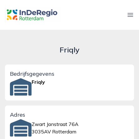
inderegiorotterdam.nl
Ope
Friqly
Bedrijfsgegevens
Friqly
Adres
Zwart Janstraat 76A
3035AV Rotterdam