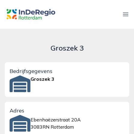
inderegiorotterdam.nl
Ope
Groszek 3
Bedrijfsgegevens
Groszek 3
Adres
Ebenhaëzerstraat 20A
3083RN Rotterdam