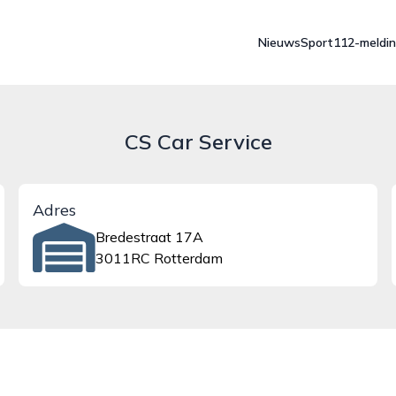
Nieuws
Sport
112-meldi
CS Car Service
Adres
Bredestraat 17A
3011RC Rotterdam