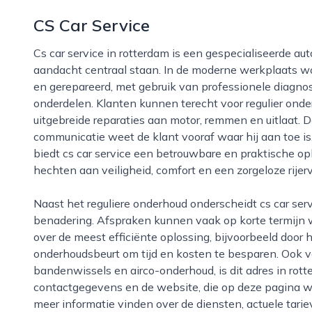
CS Car Service
Cs car service in rotterdam is een gespecialiseerde autogarage waar vakmanschap en persoonlijke
aandacht centraal staan. In de moderne werkplaats 
en gerepareerd, met gebruik van professionele diagno
onderdelen. Klanten kunnen terecht voor regulier ond
uitgebreide reparaties aan motor, remmen en uitlaat. 
communicatie weet de klant vooraf waar hij aan toe i
biedt cs car service een betrouwbare en praktische op
hechten aan veiligheid, comfort en een zorgeloze rijerv
Naast het reguliere onderhoud onderscheidt cs car service zich door de flexibele en klantgerichte
benadering. Afspraken kunnen vaak op korte termijn
over de meest efficiënte oplossing, bijvoorbeeld doo
onderhoudsbeurt om tijd en kosten te besparen. Ook v
bandenwissels en airco-onderhoud, is dit adres in rott
contactgegevens en de website, die op deze pagina 
meer informatie vinden over de diensten, actuele tar