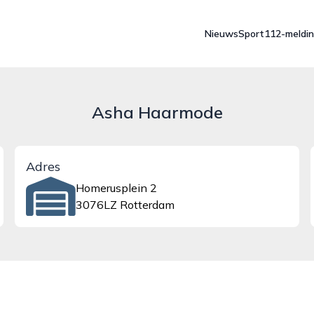
Nieuws
Sport
112-meldi
Asha Haarmode
Adres
Homerusplein 2
3076LZ Rotterdam