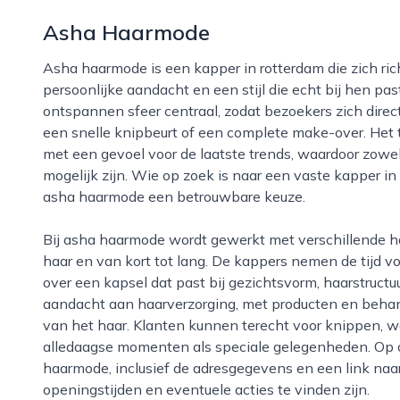
Asha Haarmode
Asha haarmode is een kapper in rotterdam die zich richt op mensen die waarde hechten aan
persoonlijke aandacht en een stijl die echt bij hen pa
ontspannen sfeer centraal, zodat bezoekers zich dire
een snelle knipbeurt of een complete make-over. Het
met een gevoel voor de laatste trends, waardoor zowel
mogelijk zijn. Wie op zoek is naar een vaste kapper in 
asha haarmode een betrouwbare keuze.
Bij asha haarmode wordt gewerkt met verschillende haartypen en haarlengtes, van steil tot krullend
haar en van kort tot lang. De kappers nemen de tijd v
over een kapsel dat past bij gezichtsvorm, haarstructu
aandacht aan haarverzorging, met producten en behan
van het haar. Klanten kunnen terecht voor knippen, w
alledaagse momenten als speciale gelegenheden. Op on
haarmode, inclusief de adresgegevens en een link naa
openingstijden en eventuele acties te vinden zijn.