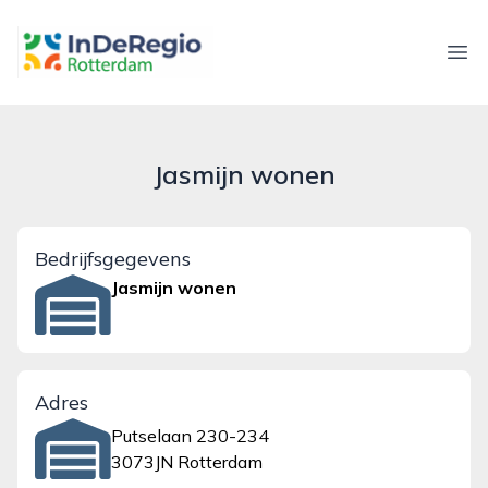
inderegiorotterdam.nl
Ope
Jasmijn wonen
Bedrijfsgegevens
Jasmijn wonen
Adres
Putselaan 230-234
3073JN Rotterdam