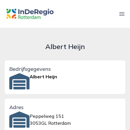
inderegiorotterdam.nl
Ope
Albert Heijn
Bedrijfsgegevens
Albert Heijn
Adres
Peppelweg 151
3053GL Rotterdam