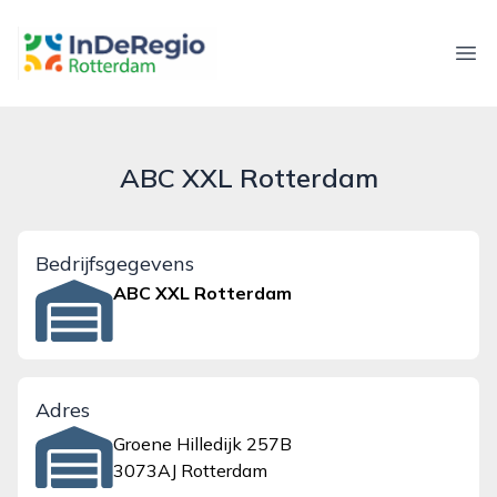
inderegiorotterdam.nl
Ope
ABC XXL Rotterdam
Bedrijfsgegevens
ABC XXL Rotterdam
Adres
Groene Hilledijk 257B
3073AJ Rotterdam