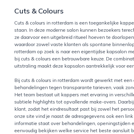
Cuts & Colours
Cuts & colours in rotterdam is een toegankelijke kapper waar kwaliteit en betaalbaarheid centraal
staan. In deze moderne salon kunnen bezoekers terech
ze daarvoor een uitgebreid ritueel hoeven te doorlope
waardoor zowel vaste klanten als spontane binnenlop
rotterdam op zoek is naar een eigentijdse kapsalon m
bij cuts & colours een betrouwbare keuze. De combinatie
uitstraling maakt deze kapsalon aantrekkelijk voor een
Bij cuts & colours in rotterdam wordt gewerkt met een duidelijk concept: professionele
behandelingen tegen transparante tarieven, vaak zonde
Het team bestaat uit kappers met ervaring in verschill
subtiele highlights tot opvallende make-overs. Daarbi
klant, zodat het eindresultaat past bij zowel het persoon
onze site vind je naast de adresgegevens ook een link
informatie staat over behandelingen, openingstijden 
eenvoudig bekijken welke service het beste aansluit bi