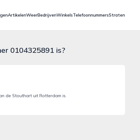
ngen
Artikelen
Weer
Bedrijven
Winkels
Telefoonnummers
Straten
mer 0104325891 is?
 de Stouthart uit Rotterdam is.