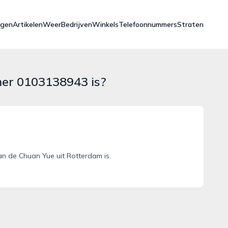
ngen
Artikelen
Weer
Bedrijven
Winkels
Telefoonnummers
Straten
mer 0103138943 is?
n de Chuan Yue uit Rotterdam is.