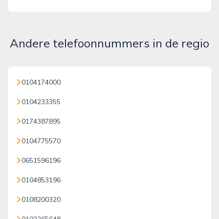
Andere telefoonnummers in de regio
0104174000
0104233355
0174387895
0104775570
0651596196
0104853196
0108200320