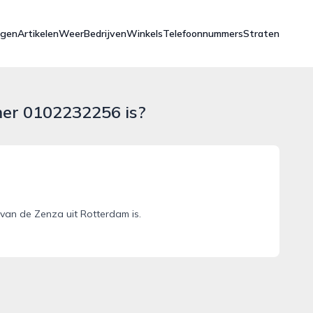
ngen
Artikelen
Weer
Bedrijven
Winkels
Telefoonnummers
Straten
mer 0102232256 is?
an de Zenza uit Rotterdam is.