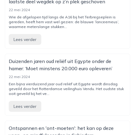
laatste deel wegdek op z’n plek geschoven
22 mei 2024
Wie de afgelopen tijd langs de A16 bij het Terbregseplein is
gereden, heeft hem vast wel gezien: de blauwe ‘lanceerneus’,
waarmee meterslange stukken...
Lees verder
Duizenden jaren oud reliëf uit Egypte onder de
hamer: ‘Moet minstens 20.000 euro opleveren’
22 mei 2024
Een bijna vierduizend jaar oud reliëf uit Egypte wordt dinsdag
geveild door het Rotterdamse veilinghuis Vendu. Het oudste stuk
ooit geveild bij het ve...
Lees verder
Ontspannen en 'ont-moeten': het kan op deze