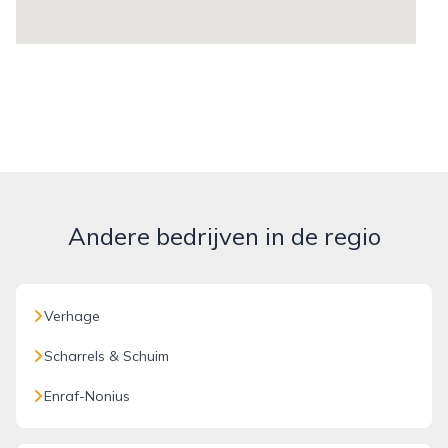
Andere bedrijven in de regio
Verhage
Scharrels & Schuim
Enraf-Nonius