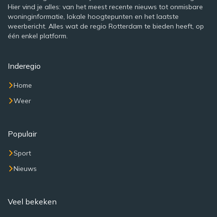
Hier vind je alles: van het meest recente nieuws tot onmisbare
woninginformatie, lokale hoogtepunten en het laatste
weerbericht. Alles wat de regio Rotterdam te bieden heeft, op
één enkel platform.
Inderegio
Home
Weer
Populair
Sport
Nieuws
Veel bekeken