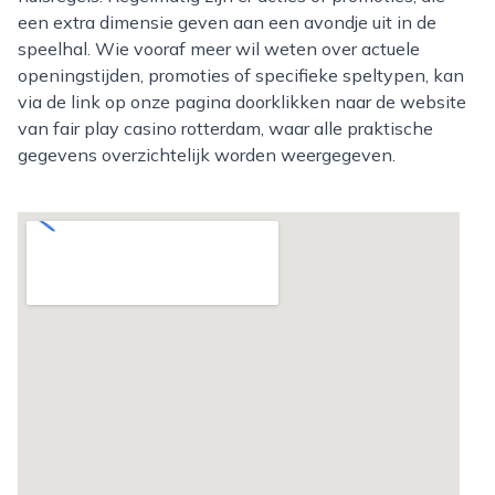
een extra dimensie geven aan een avondje uit in de
speelhal. Wie vooraf meer wil weten over actuele
openingstijden, promoties of specifieke speltypen, kan
via de link op onze pagina doorklikken naar de website
van fair play casino rotterdam, waar alle praktische
gegevens overzichtelijk worden weergegeven.