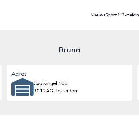
Nieuws
Sport
112-meldi
Bruna
Adres
Coolsingel 105
3012AG Rotterdam