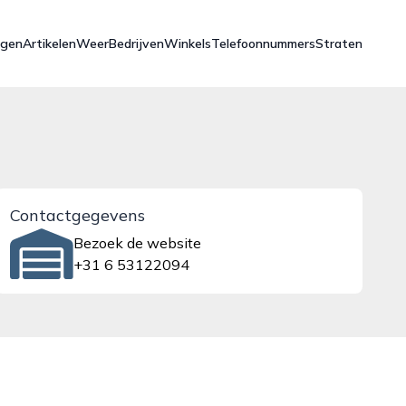
ngen
Artikelen
Weer
Bedrijven
Winkels
Telefoonnummers
Straten
Contactgegevens
Bezoek de website
+31 6 53122094