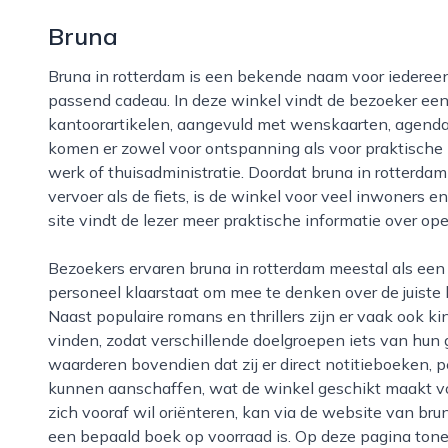
Bruna
Bruna in rotterdam is een bekende naam voor iedereen die graag leest, schrijft of op zoek is naar een
passend cadeau. In deze winkel vindt de bezoeker een
kantoorartikelen, aangevuld met wenskaarten, agenda'
komen er zowel voor ontspanning als voor praktische 
werk of thuisadministratie. Doordat bruna in rotterd
vervoer als de fiets, is de winkel voor veel inwoners 
site vindt de lezer meer praktische informatie over o
Bezoekers ervaren bruna in rotterdam meestal als een overzichtelijke en toegankelijke winkel, waar
personeel klaarstaat om mee te denken over de juiste
Naast populaire romans en thrillers zijn er vaak ook
vinden, zodat verschillende doelgroepen iets van hun
waarderen bovendien dat zij er direct notitieboeken,
kunnen aanschaffen, wat de winkel geschikt maakt voo
zich vooraf wil oriënteren, kan via de website van bru
een bepaald boek op voorraad is. Op deze pagina tonen