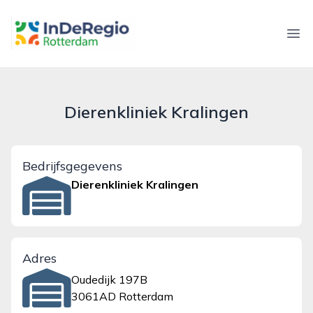
inderegiorotterdam.nl
Ope
Dierenkliniek Kralingen
Bedrijfsgegevens
Dierenkliniek Kralingen
Adres
Oudedijk 197B
3061AD Rotterdam