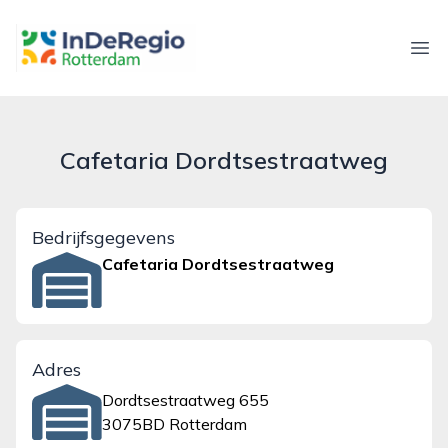
inderegiorotterdam.nl
Ope
Cafetaria Dordtsestraatweg
Bedrijfsgegevens
Cafetaria Dordtsestraatweg
Adres
Dordtsestraatweg 655
3075BD Rotterdam