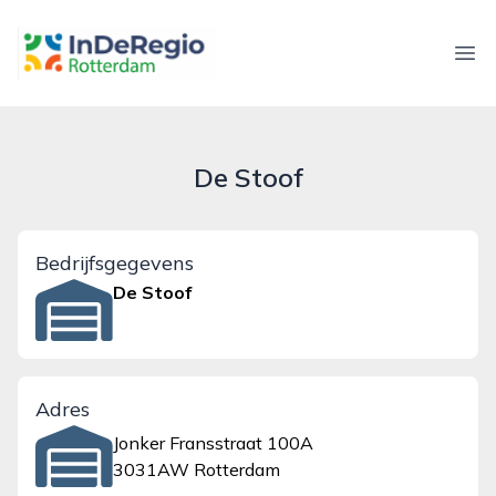
inderegiorotterdam.nl
Ope
De Stoof
Bedrijfsgegevens
De Stoof
Adres
Jonker Fransstraat 100A
3031AW Rotterdam