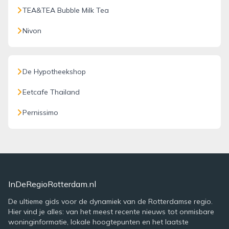
TEA&TEA Bubble Milk Tea
Nivon
De Hypotheekshop
Eetcafe Thailand
Pernissimo
InDeRegioRotterdam.nl
De ultieme gids voor de dynamiek van de Rotterdamse regio.
Hier vind je alles: van het meest recente nieuws tot onmisbare
woninginformatie, lokale hoogtepunten en het laatste