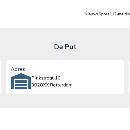
Nieuws
Sport
112-meldi
De Put
Adres
Pinkstraat 10
3028XX Rotterdam