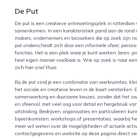
De Put
De put is een creatieve ontmoetingsplek in rotterdam waar cultuur, ambacht en gastvrijheid
samenkomen. In een karakteristiek pand aan de rand va
makers, ondernemers en bezoekers die op zoek zijn n
put onderscheidt zich door een informele sfeer, perso
functies. Het is een plek waar je kunt werken, leren,
heel eigen manier voelbaar is. Wie op zoek is naar een
zich hier snel thuis.
Bij de put vind je een combinatie van werkruimtes, kleinschalige evenementen en activiteiten die
het sociale en creatieve leven in de buurt versterken. E
samenwerking en duurzame keuzes, zonder dat het zwaa
en sfeervol, met veel oog voor detail en hergebruik va
uitstraling. Bedrijven, organisaties en particulieren ku
bijeenkomsten, workshops of presentaties, waarbij het
meer wil weten over de mogelijkheden of actuele activi
contactgegevens en website op deze pagina direct verd