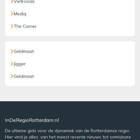
VietFoods
Mediq
The Corner
Geldmaat
Jigger
Geldmaat
InDeRegioRotterdam.nl
De ultieme gids voor de dynamiek van de Rotterdamse regio.
Hier vind je alles: van het meest recente nieuws tot onmisbare