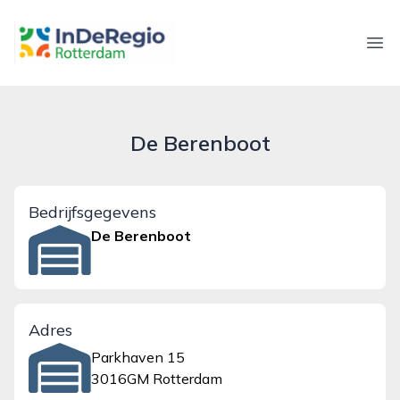
inderegiorotterdam.nl
Ope
De Berenboot
Bedrijfsgegevens
De Berenboot
Adres
Parkhaven 15
3016GM Rotterdam