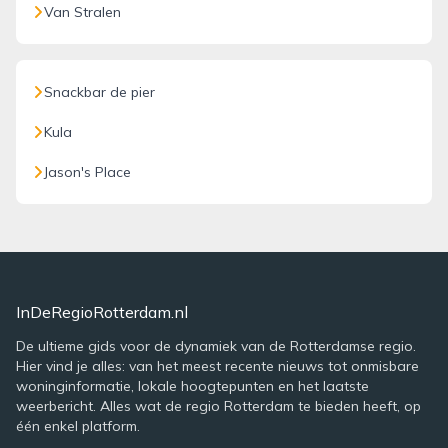
Van Stralen
Snackbar de pier
Kula
Jason's Place
InDeRegioRotterdam.nl
De ultieme gids voor de dynamiek van de Rotterdamse regio.
Hier vind je alles: van het meest recente nieuws tot onmisbare
woninginformatie, lokale hoogtepunten en het laatste
weerbericht. Alles wat de regio Rotterdam te bieden heeft, op
één enkel platform.