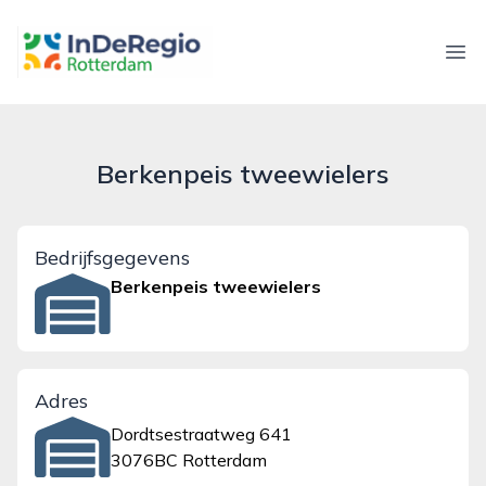
inderegiorotterdam.nl
Ope
Berkenpeis tweewielers
Bedrijfsgegevens
Berkenpeis tweewielers
Adres
Dordtsestraatweg 641
3076BC Rotterdam