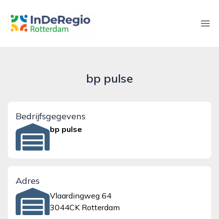
inderegiorotterdam.nl
Ope
bp pulse
Bedrijfsgegevens
bp pulse
Adres
Vlaardingweg 64
3044CK Rotterdam