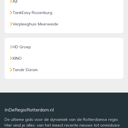
AJI
TankEasy Rozenburg
Verpleeghuis Meerweide
HD Groep
KINO
Tandir Dürüm
InDeRegioRotterdam.nl
De ultieme gids voor de dynamiek van de Rotterdamse regio.
Hier vind je alles: van het meest recente nieuws tot onmisbare