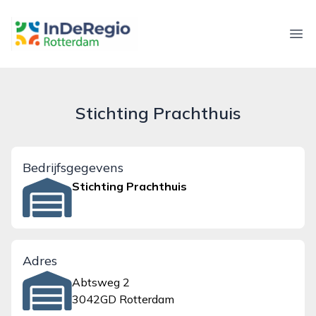
inderegiorotterdam.nl
Ope
Stichting Prachthuis
Bedrijfsgegevens
Stichting Prachthuis
Adres
Abtsweg 2
3042GD Rotterdam