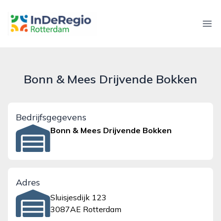
inderegiorotterdam.nl
Ope
Bonn & Mees Drijvende Bokken
Bedrijfsgegevens
Bonn & Mees Drijvende Bokken
Adres
Sluisjesdijk 123
3087AE Rotterdam