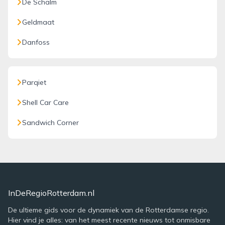
De Schalm
Geldmaat
Danfoss
Parqiet
Shell Car Care
Sandwich Corner
InDeRegioRotterdam.nl
De ultieme gids voor de dynamiek van de Rotterdamse regio.
Hier vind je alles: van het meest recente nieuws tot onmisbare