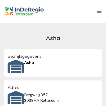
inderegiorotterdam.nl
Ope
Asha
Bedrijfsgegevens
Asha
Adres
Bergweg 357
3038AA Rotterdam