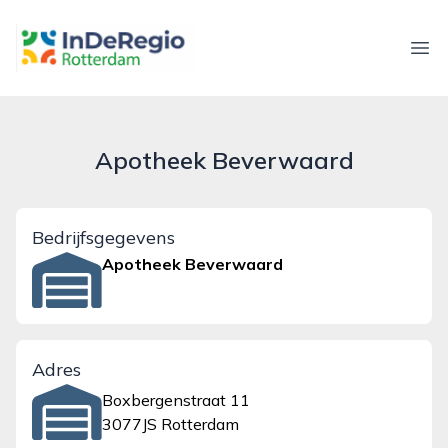
inderegiorotterdam.nl
Ope
Apotheek Beverwaard
Bedrijfsgegevens
Apotheek Beverwaard
Adres
Boxbergenstraat 11
3077JS Rotterdam