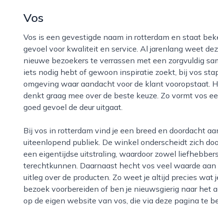
Vos
Vos is een gevestigde naam in rotterdam en staat bekend als een veelzijdige winkel met een sterk
gevoel voor kwaliteit en service. Al jarenlang weet de
nieuwe bezoekers te verrassen met een zorgvuldig sam
iets nodig hebt of gewoon inspiratie zoekt, bij vos sta
omgeving waar aandacht voor de klant vooropstaat. H
denkt graag mee over de beste keuze. Zo vormt vos ee
goed gevoel de deur uitgaat.
Bij vos in rotterdam vind je een breed en doordacht aanbod, afgestemd op de wensen van een
uiteenlopend publiek. De winkel onderscheidt zich doo
een eigentijdse uitstraling, waardoor zowel liefhebber
terechtkunnen. Daarnaast hecht vos veel waarde aan pe
uitleg over de producten. Zo weet je altijd precies wat j
bezoek voorbereiden of ben je nieuwsgierig naar het a
op de eigen website van vos, die via deze pagina te be