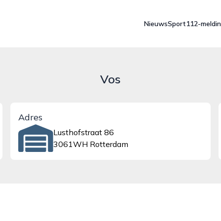
Nieuws
Sport
112-meldi
Vos
Adres
Lusthofstraat 86
3061WH Rotterdam